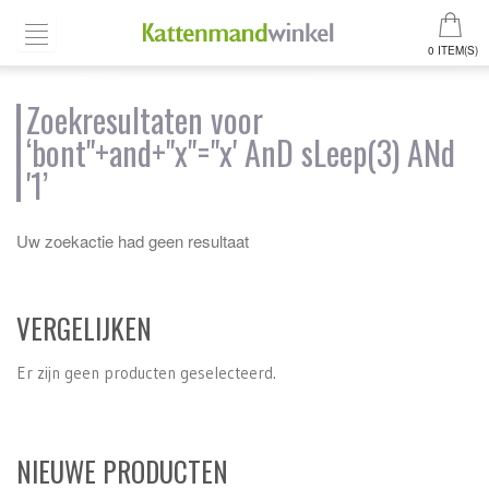
0 ITEM(S)
Zoekresultaten voor
‘bont"+and+"x"="x' AnD sLeep(3) ANd
'1’
Uw zoekactie had geen resultaat
VERGELIJKEN
Er zijn geen producten geselecteerd.
NIEUWE PRODUCTEN