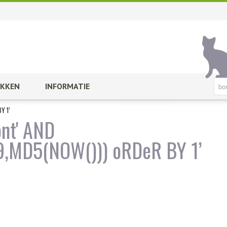
KKEN
INFORMATIE
Y 1’
ont' AND
MD5(NOW())) oRDeR BY 1’