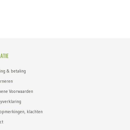
ATIE
ing & betaling
rneren
ene Voorwaarden
cyverklaring
 opmerkingen, klachten
ct