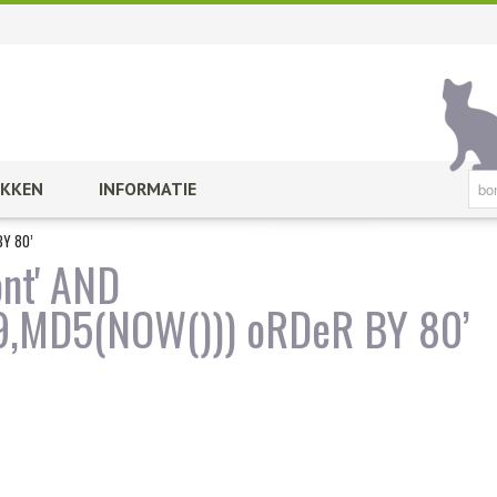
KKEN
INFORMATIE
BY 80’
ont' AND
MD5(NOW())) oRDeR BY 80’