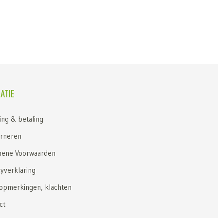
ATIE
ing & betaling
rneren
ene Voorwaarden
cyverklaring
 opmerkingen, klachten
ct